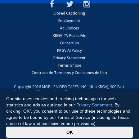
Closed Captioning
Employment
Ad Choices
KRGV-TV Public File
Contact Us
KRGV AI Policy
Privacy Statement
Terms of Use
Contrato de Terminos y Coniciones de Uso
Copyright
2026
MOBILE VIDEO TAPES, INC. (dba KRGV), 900 East
Expressway, Weslaco, TX 78596.
Our site uses cookies and tracking technologies for web
All Rights Reserved. Powered by:
Ruby Shore Software
statistics and ads as outlined in our
Privacy Statement
. By
clicking "OK", you consent to our use of these technologies and
agree to be bound by our Terms of Service (including its Texas
choice of law and exclusive venue provisions).
x
OK