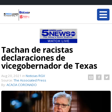
Tachan de racistas
declaraciones de
vicegobernador de Texas
Aug 20, 2021
in
Noticias RGV
Source:
The Associated Press
By:
ACACIA CORONADO