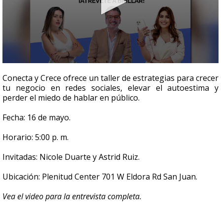
0
seconds
Conecta y Crece ofrece un taller de estrategias para crecer
of
tu negocio en redes sociales, elevar el autoestima y
4
perder el miedo de hablar en público.
minutes,
55
seconds
Fecha: 16 de mayo.
Horario: 5:00 p. m.
Invitadas: Nicole Duarte y Astrid Ruiz.
Ubicación: Plenitud Center 701 W Eldora Rd San Juan.
Vea el video para la entrevista completa.