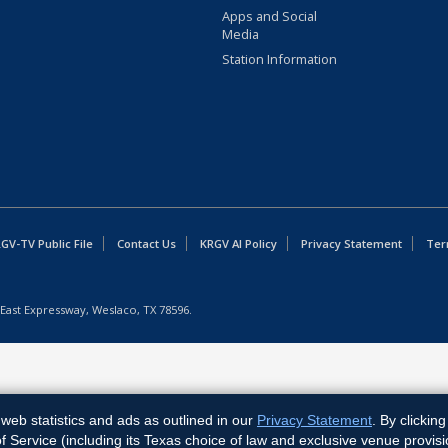
Apps and Social
Media
Station Information
GV-TV Public File
Contact Us
KRGV AI Policy
Privacy Statement
Ter
East Expressway, Weslaco, TX 78596.
web statistics and ads as outlined in our
Privacy Statement
. By clickin
Service (including its Texas choice of law and exclusive venue provisi