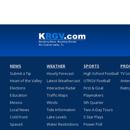
NEWS
WEATHER
SPORTS
PRO
Submit a Tip
Hourly Forecast
High School Football
TV Li
Heart of the Valley
Latest Weathercast
UTRGV Football
Ante
Elections
Interactive Radar
First & Goal
Ratin
Education
Traffic Maps
Playmakers
Mexico
Winds
5th Quarter
Local News
Tide Information
Two-A-Day Tours
Cold Front
Lake Levels
5 Star Plays
SpaceX
Water Restrictions
Power Poll