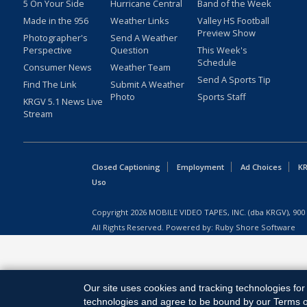
5 On Your Side
Hurricane Central
Band of the Week
Made in the 956
Weather Links
Valley HS Football
Preview Show
Photographer's
Send A Weather
Perspective
Question
This Week's
Schedule
Consumer News
Weather Team
Send A Sports Tip
Find The Link
Submit A Weather
Photo
Sports Staff
KRGV 5.1 News Live
Stream
Closed Captioning
Employment
Ad Choices
KR
Uso
Copyright
2026
MOBILE VIDEO TAPES, INC. (dba KRGV), 900 
All Rights Reserved. Powered by:
Ruby Shore Software
Our site uses cookies and tracking technologies for 
technologies and agree to be bound by our Terms of 