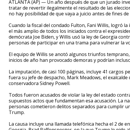
ATLANTA (AP) — Un año después de que un jurado inve
tratar de revertir ilegalmente el resultado de las elecc
no hay posibilidad de que vaya a juicio antes de fines de
Cuando la fiscal del condado Fulton, Fani Willis, logró l
el más amplio de todos los iniciados contra el expresi
demócrata Joe Biden, y Willis usó la ley de Georgia con
personas de participar en una trama para vulnerar la vo
El equipo de Willis se anotó algunos triunfos temprano
inicios de año han provocado demoras y podrían incluso
La imputación, de casi 100 páginas, incluye 41 cargos p
fuera su jefe de despacho, Mark Meadows, el exalcalde d
conservadora Sidney Powell.
Todos fueron acusados de violar la ley del estado cont
supuestos actos que fundamentan esa acusación. La narr
personas cometieron delitos separados para cumplir un o
Trump.
La causa incluye una llamada telefónica hecha el 2 de e
Georgia, Brad Raffensperger, en la que Trump le pide al