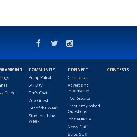
GRAMMING
COMMUNITY
CONNECT
CONTESTS
stings
Pump Patrol
Contact Us
nnas
5/1 Day
Advertising
Information
gs Guide
Tim's Coats
FCC Reports
Zoo Guest
Frequently Asked
Pet of the Week
Questions
Student of the
Jobs at KRGV
Week
News Staff
Sales Staff