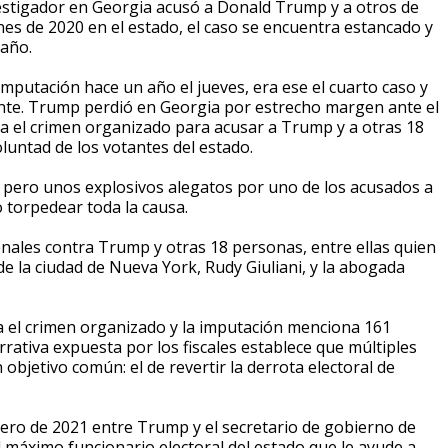
stigador en Georgia acusó a Donald Trump y a otros de
iones de 2020 en el estado, el caso se encuentra estancado y
 año.
a imputación hace un año el jueves, era ese el cuarto caso y
dente. Trump perdió en Georgia por estrecho margen ante el
tra el crimen organizado para acusar a Trump y a otras 18
luntad de los votantes del estado.
, pero unos explosivos alegatos por uno de los acusados a
 torpedear toda la causa.
enales contra Trump y otras 18 personas, entre ellas quien
e la ciudad de Nueva York, Rudy Giuliani, y la abogada
ra el crimen organizado y la imputación menciona 161
ativa expuesta por los fiscales establece que múltiples
bjetivo común: el de revertir la derrota electoral de
nero de 2021 entre Trump y el secretario de gobierno de
 máximo funcionario electoral del estado que le ayude a