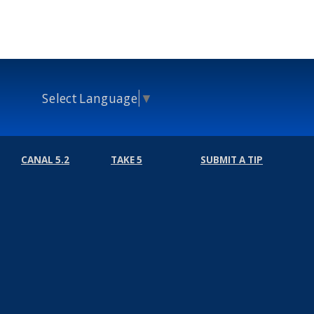
Select Language
▼
CANAL 5.2
TAKE 5
SUBMIT A TIP