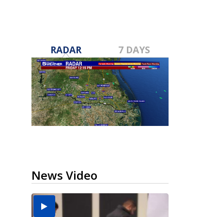
RADAR
7 DAYS
News Video