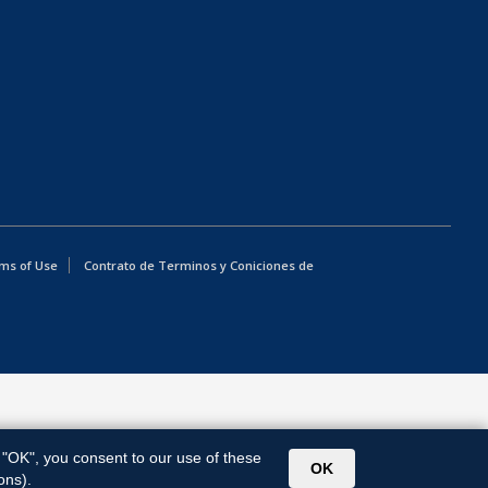
ms of Use
Contrato de Terminos y Coniciones de
g "OK", you consent to our use of these
OK
ons).