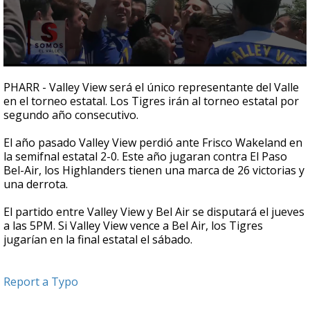
0
seconds
PHARR - Valley View será el único representante del Valle
of
en el torneo estatal. Los Tigres irán al torneo estatal por
1
segundo año consecutivo.
minute,
29
seconds
El año pasado Valley View perdió ante Frisco Wakeland en
la semifnal estatal 2-0. Este año jugaran contra El Paso
Bel-Air, los Highlanders tienen una marca de 26 victorias y
una derrota.
El partido entre Valley View y Bel Air se disputará el jueves
a las 5PM. Si Valley View vence a Bel Air, los Tigres
jugarían en la final estatal el sábado.
Report a Typo