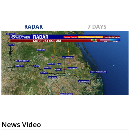
RADAR
7 DAYS
News Video