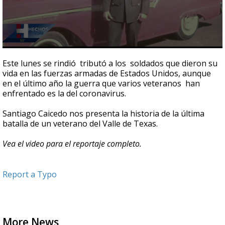
0
seconds
Este lunes se rindió tributó a los soldados que dieron su
of
vida en las fuerzas armadas de Estados Unidos, aunque
1
en el último año la guerra que varios veteranos han
minute,
40
enfrentado es la del coronavirus.
seconds
Santiago Caicedo nos presenta la historia de la última
batalla de un veterano del Valle de Texas.
Vea el video para el reportaje completo.
Report a Typo
More News