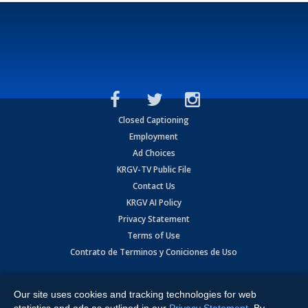
Closed Captioning
Employment
Ad Choices
KRGV-TV Public File
Contact Us
KRGV AI Policy
Privacy Statement
Terms of Use
Contrato de Terminos y Coniciones de Uso
Copyright
2026
MOBILE VIDEO TAPES, INC. (dba KRGV), 900 East
Expressway, Weslaco, TX 78596.
Our site uses cookies and tracking technologies for web