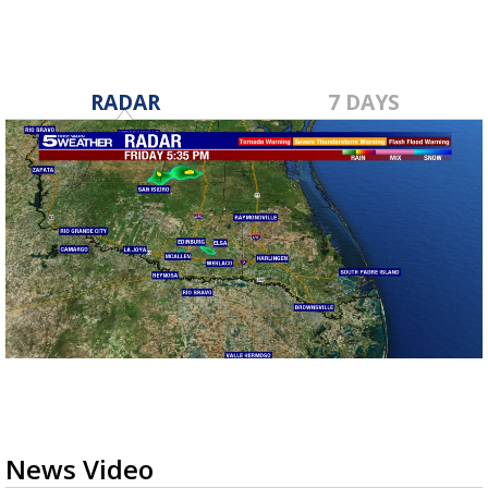
RADAR
7 DAYS
News Video