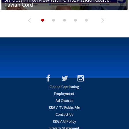
Tavian Cord
Two-a-Day Tour 2026: Raymondville Bearkats
Two-a-Day Tour 2026: Port Isabel Tarpons
and receiving votes in...
Two-a-Day Tour 2026: Santa Rosa Warriors
Closed Captioning
Employment
Ad Choices
KRGV-TV Public File
Contact Us
KRGV AI Policy
Privacy Statement