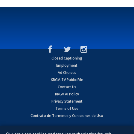
Closed Captioning
Employment
Ad Choices
KRGV-TV Public File
Contact Us
KRGV AI Policy
Privacy Statement
Terms of Use
Contrato de Terminos y Coniciones de Uso
Copyright
2026
MOBILE VIDEO TAPES, INC. (dba KRGV), 900 East
Expressway, Weslaco, TX 78596.