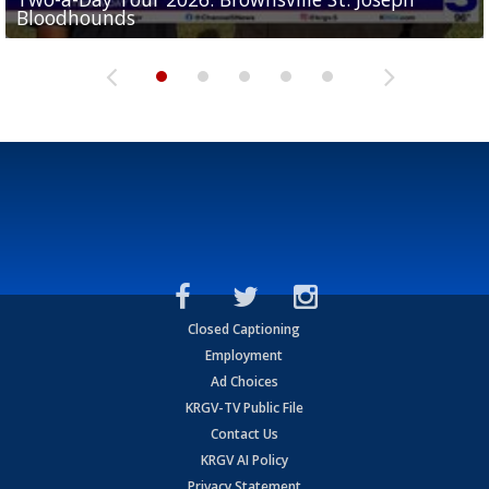
Bloodhounds
Bloodhounds
Two-a-Day Tour 2026: Sharyland Rattlers
Tavian Cord
Two-a-Day Tour 2026: Raymondville Bearkats
Closed Captioning
Employment
Ad Choices
KRGV-TV Public File
Contact Us
KRGV AI Policy
Privacy Statement