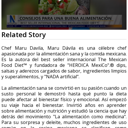
0
Related Story
seconds
of
9
Chef Maru Davila, Maru Dávila es una célebre chef
minutes,
apasionada por la alimentación sana y la comida mexicana.
17
Es la autora del best seller internacional The Mexican
seconds
Food Diet™ y fundadora de "HEROICA MexiCo".® dips,
salsas y aderezos cargados de sabor, ingredientes limpios
y superalimentos, y "NADA artificial".
La alimentación sana se convirtió en su pasión cuando un
susto personal le demostró hasta qué punto la dieta
puede afectar al bienestar físico y emocional. Así empezó
su viaje hacia el bienestar. Invirtió años en aprender
sobre alimentación y nutrición y estudió la ciencia que hay
detrás del movimiento "La alimentación como medicina".
Para su sorpresa y deleite, muchos ingredientes de uso