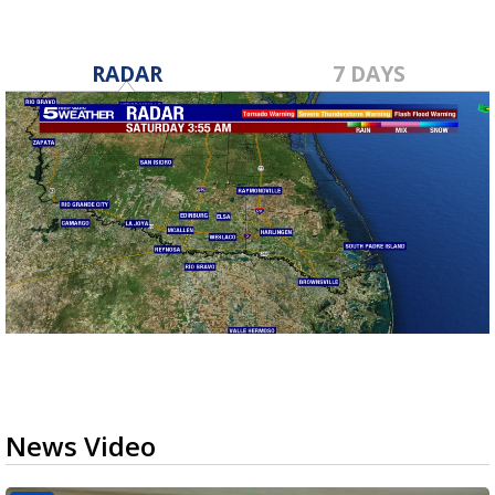
RADAR
7 DAYS
News Video