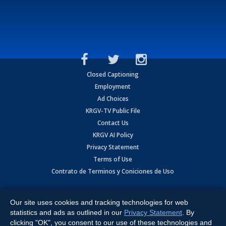
Closed Captioning
Employment
Ad Choices
KRGV-TV Public File
Contact Us
KRGV AI Policy
Privacy Statement
Terms of Use
Contrato de Terminos y Coniciones de Uso
Copyright
2026
MOBILE VIDEO TAPES, INC. (dba KRGV), 900 East
Expressway, Weslaco, TX 78596.
Our site uses cookies and tracking technologies for web
statistics and ads as outlined in our
Privacy Statement
. By
All Rights Reserved. Powered by:
Ruby Shore Software
clicking "OK", you consent to our use of these technologies and