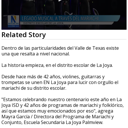
0
Related Story
seconds
of
2
Dentro de las particularidades del Valle de Texas existe
minutes,
una que resalta a nivel nacional.
36
seconds
La historia empieza, en el distrito escolar de La Joya.
Desde hace más de 42 años, violines, guitarras y
trompetas se unen EN La Joya para lucir con orgullo el
mariachi de su distrito escolar.
"Estamos celebrando nuestro centenario este año en La
Joya ISD y 42 años de programas de mariachi y folklórico,
así que estamos muy emocionados por eso", agrega
Mayra García / Directora del Programa de Mariachi y
Conjunto, Escuela Secundaria La Joya Palmview.