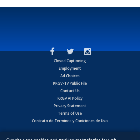
Closed Captioning
Employment
Ad Choices
KRGV-TV Public File
Contact Us
KRGV AI Policy
Privacy Statement
Terms of Use
Contrato de Terminos y Coniciones de Uso
Copyright
2026
MOBILE VIDEO TAPES, INC. (dba KRGV), 900 East
Expressway, Weslaco, TX 78596.