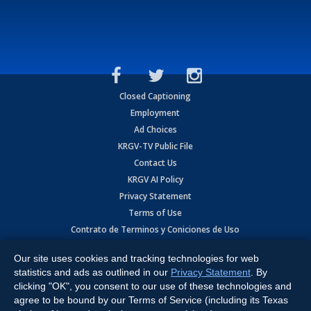
Closed Captioning
Employment
Ad Choices
KRGV-TV Public File
Contact Us
KRGV AI Policy
Privacy Statement
Terms of Use
Contrato de Terminos y Coniciones de Uso
Our site uses cookies and tracking technologies for web
Copyright
2026
MOBILE VIDEO TAPES, INC. (dba KRGV), 900 East
Expressway, Weslaco, TX 78596.
statistics and ads as outlined in our
Privacy Statement
. By
clicking "OK", you consent to our use of these technologies and
All Rights Reserved. Powered by:
Ruby Shore Software
agree to be bound by our Terms of Service (including its Texas