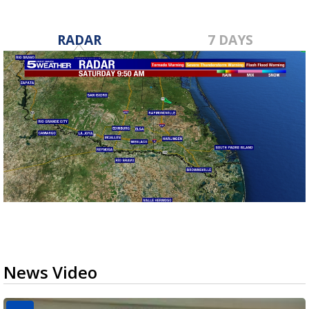
RADAR
7 DAYS
News Video