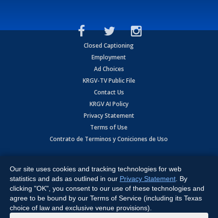
Closed Captioning
Employment
Ad Choices
KRGV-TV Public File
Contact Us
KRGV AI Policy
Privacy Statement
Terms of Use
Contrato de Terminos y Coniciones de Uso
Copyright
2026
MOBILE VIDEO TAPES, INC. (dba KRGV), 900 East
Expressway, Weslaco, TX 78596.
Our site uses cookies and tracking technologies for web
statistics and ads as outlined in our
Privacy Statement
. By
All Rights Reserved. Powered by:
Ruby Shore Software
clicking "OK", you consent to our use of these technologies and
agree to be bound by our Terms of Service (including its Texas
choice of law and exclusive venue provisions).