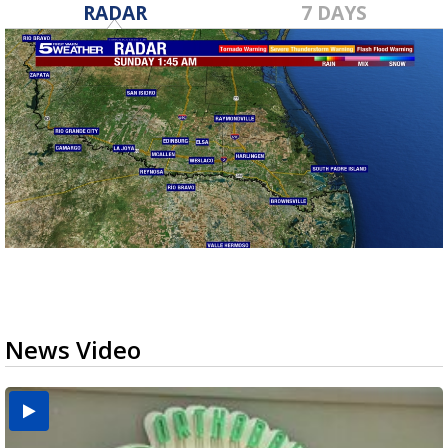
RADAR
7 DAYS
News Video