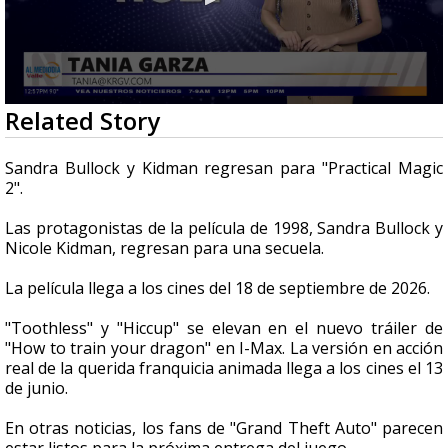
0
Related Story
seconds
of
1
Sandra Bullock y Kidman regresan para "Practical Magic
minute,
2".
25
seconds
Las protagonistas de la película de 1998, Sandra Bullock y
Nicole Kidman, regresan para una secuela.
La película llega a los cines del 18 de septiembre de 2026.
"Toothless" y "Hiccup" se elevan en el nuevo tráiler de
"How to train your dragon" en I-Max. La versión en acción
real de la querida franquicia animada llega a los cines el 13
de junio.
En otras noticias, los fans de "Grand Theft Auto" parecen