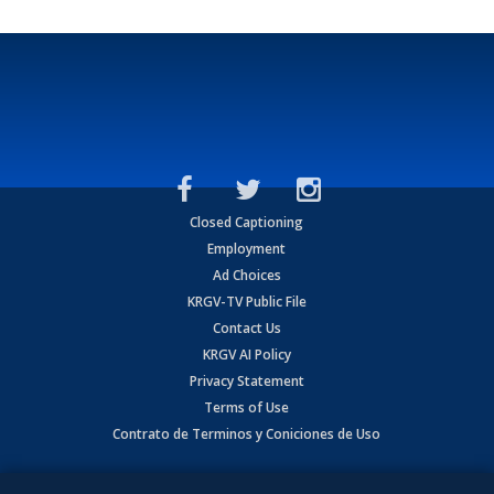
Closed Captioning
Employment
Ad Choices
KRGV-TV Public File
Contact Us
KRGV AI Policy
Privacy Statement
Terms of Use
Contrato de Terminos y Coniciones de Uso
Copyright
2026
MOBILE VIDEO TAPES, INC. (dba KRGV), 900 East