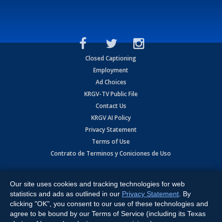
Closed Captioning
Employment
Ad Choices
KRGV-TV Public File
Contact Us
KRGV AI Policy
Privacy Statement
Terms of Use
Contrato de Terminos y Coniciones de Uso
Copyright
2026
MOBILE VIDEO TAPES, INC. (dba KRGV), 900 East
Expressway, Weslaco, TX 78596.
Our site uses cookies and tracking technologies for web
statistics and ads as outlined in our
Privacy Statement
. By
All Rights Reserved. Powered by:
Ruby Shore Software
clicking "OK", you consent to our use of these technologies and
agree to be bound by our Terms of Service (including its Texas