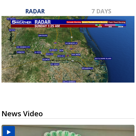
RADAR
7 DAYS
News Video