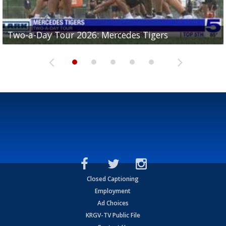
Two-a-Day Tour 2026: Mercedes Tigers
Two-a-Day Tour 2026: Progreso Red Ants
Two-a-Day Tour 2026: Donna Redskins
Two-a-Day Tour 2026: Brownsville Pace Vikings
Two-a-Day Tour 2026: La Joya Coyotes
Closed Captioning
Employment
Ad Choices
KRGV-TV Public File