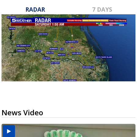
RADAR
7 DAYS
News Video