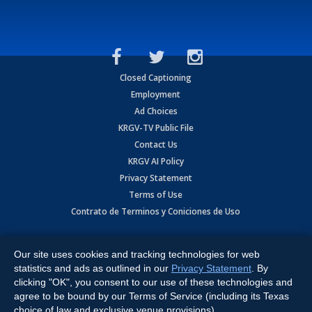
Closed Captioning
Employment
Ad Choices
KRGV-TV Public File
Contact Us
KRGV AI Policy
Privacy Statement
Terms of Use
Contrato de Terminos y Coniciones de Uso
Copyright
2026
MOBILE VIDEO TAPES, INC. (dba KRGV), 900 East
Expressway, Weslaco, TX 78596.
Our site uses cookies and tracking technologies for web
statistics and ads as outlined in our
Privacy Statement
. By
All Rights Reserved. Powered by:
Ruby Shore Software
clicking "OK", you consent to our use of these technologies and
agree to be bound by our Terms of Service (including its Texas
choice of law and exclusive venue provisions).