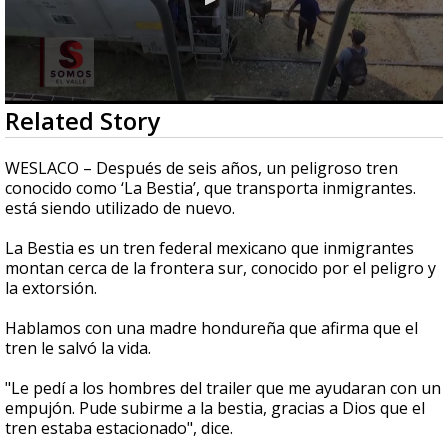
0
Related Story
seconds
of
3
WESLACO – Después de seis años, un peligroso tren
minutes,
conocido como ‘La Bestia’, que transporta inmigrantes.
56
está siendo utilizado de nuevo.
seconds
La Bestia es un tren federal mexicano que inmigrantes
montan cerca de la frontera sur, conocido por el peligro y
la extorsión.
Hablamos con una madre hondureña que afirma que el
tren le salvó la vida.
"Le pedí a los hombres del trailer que me ayudaran con un
empujón.
Pude subirme a la bestia, gracias a Dios que el
tren estaba estacionado", dice.