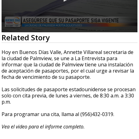
0
Related Story
seconds
of
3
Hoy en Buenos Días Valle, Annette Villareal secretaria de
minutes,
la ciudad de Palmview, se une a La Entrevista para
27
informar que la ciudad de Palmview tiene una instalación
seconds
de aceptación de pasaportes, por el cual urge a revisar la
fecha de vencimiento de su pasaporte.
Las solicitudes de pasaporte estadounidense se procesan
solo con cita previa, de lunes a viernes, de 8:30 a.m. a 3:30
p.m.
Para programar una cita, llama al (956)432-0319.
Vea el video para el informe completo.