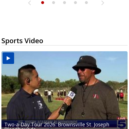
Sports Video
Two-a-Day Tour 2026: Brownsville St. Joseph
Two-a-Day Tour 2026: St. Joseph Academy
Sit-down interview with UTRGV wide receiver