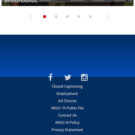
Bloodhounds
Bloodhounds
Two-a-Day Tour 2026: Sharyland Rattlers
Tavian Cord
Two-a-Day Tour 2026: Raymondville Bearkats
Closed Captioning
Employment
Ad Choices
KRGV-TV Public File
Contact Us
KRGV AI Policy
Privacy Statement