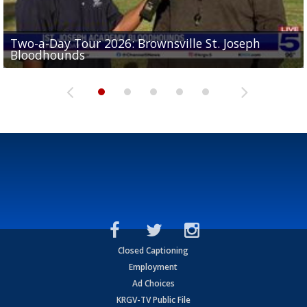
Two-a-Day Tour 2026: Brownsville St. Joseph
Two-a-Day Tour 2026: St. Joseph Academy
Sit-down interview with UTRGV wide receiver
Bloodhounds
Bloodhounds
Two-a-Day Tour 2026: Sharyland Rattlers
Tavian Cord
Two-a-Day Tour 2026: Raymondville Bearkats
Closed Captioning
Employment
Ad Choices
KRGV-TV Public File