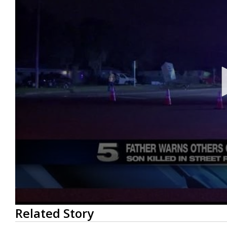
0
Related Story
seconds
of