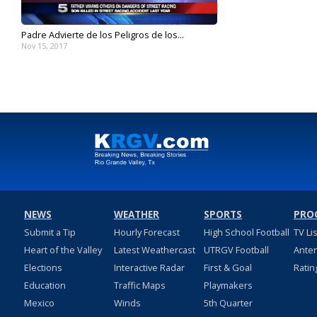
Padre Advierte de los Peligros de los...
Nov 15, 2017
NEWS
WEATHER
SPORTS
PRO
Submit a Tip
Hourly Forecast
High School Football
TV Li
Heart of the Valley
Latest Weathercast
UTRGV Football
Ante
Elections
Interactive Radar
First & Goal
Ratin
Education
Traffic Maps
Playmakers
Mexico
Winds
5th Quarter