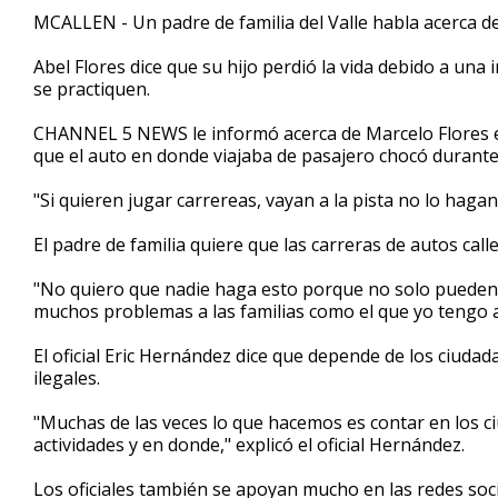
2
MCALLEN - Un padre de familia del Valle habla acerca de l
minutes,
36
Abel Flores dice que su hijo perdió la vida debido a una
seconds
Volume
90%
se practiquen.
CHANNEL 5 NEWS le informó acerca de Marcelo Flores e
que el auto en donde viajaba de pasajero chocó durante
"Si quieren jugar carrereas, vayan a la pista no lo hagan
El padre de familia quiere que las carreras de autos cal
"No quiero que nadie haga esto porque no solo pueden
muchos problemas a las familias como el que yo tengo a
El oficial Eric Hernández dice que depende de los ciuda
ilegales.
"Muchas de las veces lo que hacemos es contar en los c
actividades y en donde," explicó el oficial Hernández.
Los oficiales también se apoyan mucho en las redes soci