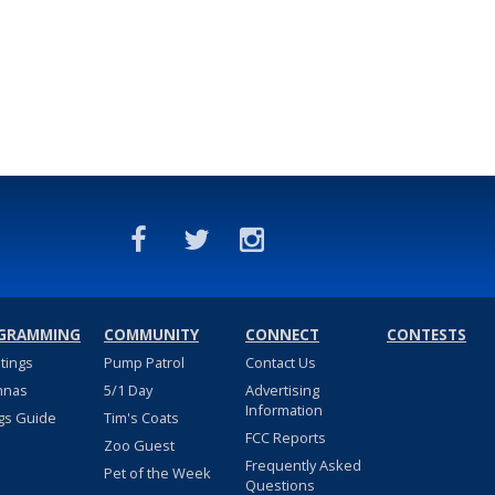
GRAMMING
COMMUNITY
CONNECT
CONTESTS
stings
Pump Patrol
Contact Us
nnas
5/1 Day
Advertising
Information
gs Guide
Tim's Coats
FCC Reports
Zoo Guest
Frequently Asked
Pet of the Week
Questions