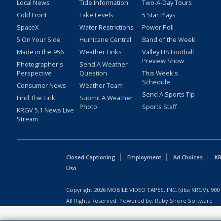
Local News
Tide Information
Two-A-Day Tours
Cold Front
Lake Levels
5 Star Plays
SpaceX
Water Restrictions
Power Poll
5 On Your Side
Hurricane Central
Band of the Week
Made in the 956
Weather Links
Valley HS Football
Preview Show
Photographer's
Send A Weather
Perspective
Question
This Week's
Schedule
Consumer News
Weather Team
Send A Sports Tip
Find The Link
Submit A Weather
Photo
Sports Staff
KRGV 5.1 News Live
Stream
Closed Captioning
Employment
Ad Choices
KR
Uso
Copyright
2026
MOBILE VIDEO TAPES, INC. (dba KRGV), 900 
All Rights Reserved. Powered by:
Ruby Shore Software