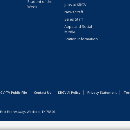
Student of the
Jobs at KRGV
Week
News Staff
Sales Staff
Apps and Social
Media
Station Information
GV-TV Public File
Contact Us
KRGV AI Policy
Privacy Statement
Ter
East Expressway, Weslaco, TX 78596.