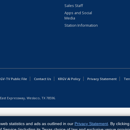
Sales Staff
Apps and Social
Media
Station Information
GV-TV Public File
Contact Us
KRGV AI Policy
Privacy Statement
Ter
East Expressway, Weslaco, TX 78596.
web statistics and ads as outlined in our
Privacy Statement
. By clickin
Service (including its Texas choice of law and exclusive venue provisi