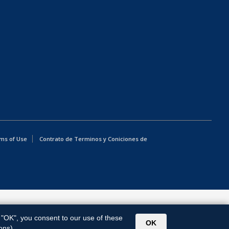
ms of Use
Contrato de Terminos y Coniciones de
g "OK", you consent to our use of these
OK
ons).