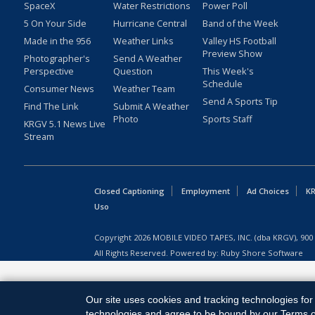
SpaceX
Water Restrictions
Power Poll
5 On Your Side
Hurricane Central
Band of the Week
Made in the 956
Weather Links
Valley HS Football
Preview Show
Photographer's
Send A Weather
Perspective
Question
This Week's
Schedule
Consumer News
Weather Team
Send A Sports Tip
Find The Link
Submit A Weather
Photo
Sports Staff
KRGV 5.1 News Live
Stream
Closed Captioning
Employment
Ad Choices
KR
Uso
Copyright
2026
MOBILE VIDEO TAPES, INC. (dba KRGV), 900 
All Rights Reserved. Powered by:
Ruby Shore Software
Our site uses cookies and tracking technologies for 
technologies and agree to be bound by our Terms of 