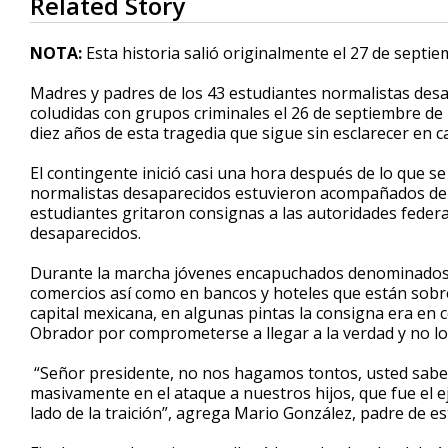
Related Story
seconds
of
2
NOTA:
Esta historia salió originalmente el 27 de septi
minutes,
49
Madres y padres de los 43 estudiantes normalistas desap
seconds
Volume
90%
coludidas con grupos criminales el 26 de septiembre de 
diez años de esta tragedia que sigue sin esclarecer en ca
El contingente inició casi una hora después de lo que s
normalistas desaparecidos estuvieron acompañados de 
estudiantes gritaron consignas a las autoridades federa
desaparecidos.
Durante la marcha jóvenes encapuchados denominados e
comercios así como en bancos y hoteles que están sobre
capital mexicana, en algunas pintas la consigna era en
Obrador por comprometerse a llegar a la verdad y no lo
“Señor presidente, no nos hagamos tontos, usted sabe 
masivamente en el ataque a nuestros hijos, que fue el e
lado de la traición”, agrega Mario González, padre de e