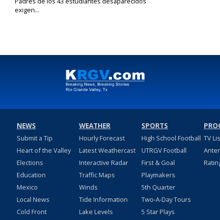
Padres de los 43 estudiantes desaparecidos
exigen...
Nov 27, 2024
NEWS
WEATHER
SPORTS
PRO
Submit a Tip
Hourly Forecast
High School Football
TV Li
Heart of the Valley
Latest Weathercast
UTRGV Football
Ante
Elections
Interactive Radar
First & Goal
Ratin
Education
Traffic Maps
Playmakers
Mexico
Winds
5th Quarter
Local News
Tide Information
Two-A-Day Tours
Cold Front
Lake Levels
5 Star Plays