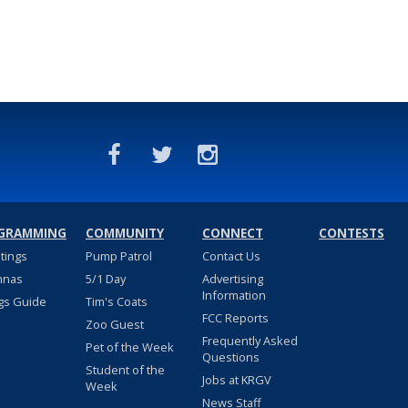
GRAMMING
COMMUNITY
CONNECT
CONTESTS
stings
Pump Patrol
Contact Us
nnas
5/1 Day
Advertising
Information
gs Guide
Tim's Coats
FCC Reports
Zoo Guest
Frequently Asked
Pet of the Week
Questions
Student of the
Jobs at KRGV
Week
News Staff