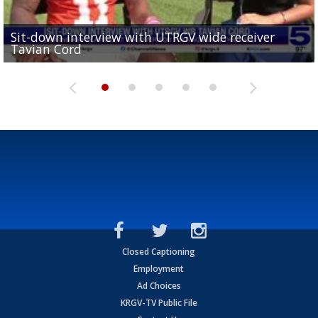
Sit-down interview with UTRGV wide receiver
UTRGV football ranks fourth in SLC preseason poll
Tavian Cord
Two-a-Day Tour 2026: Raymondville Bearkats
Two-a-Day Tour 2026: Port Isabel Tarpons
and receiving votes in...
Two-a-Day Tour 2026: Santa Rosa Warriors
Closed Captioning
Employment
Ad Choices
KRGV-TV Public File