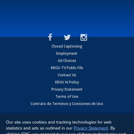
Closed Captioning
Employment
Ad Choices
KRGV-TV Public File
Contact Us
KRGV AI Policy
Privacy Statement
Terms of Use
Contrato de Terminos y Coniciones de Uso
Copyright
2026
MOBILE VIDEO TAPES, INC. (dba KRGV), 900 East
Expressway, Weslaco, TX 78596.
Our site uses cookies and tracking technologies for web
statistics and ads as outlined in our
Privacy Statement
. By
All Rights Reserved. Powered by:
Ruby Shore Software