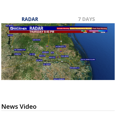
RADAR
7 DAYS
News Video