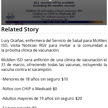
0
Related Story
seconds
of
5
Lucy Ocañas, enfermera del Servicio de Salud para McAllen
minutes,
ISD, visita Noticias RGV para invitar a la comunidad a
8
la
próxima clínica de vacunación.
seconds
McAllen ISD sera anfitrión de una clínica de vacunación el
31 de marzo, ofreciendo todas las vacunas, incluyendo la
vacuna contra el sarampión.
-Menores de 18 años sin seguro: $10
-Niños con CHIP o Medicaid: $0
-Adultos mayores de 19 años sin seguro: $20