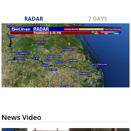
RADAR
7 DAYS
News Video