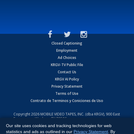
Closed Captioning
Employment
Ad Choices
KRGV-TV Public File
Contact Us
KRGV AI Policy
Privacy Statement
Terms of Use
Contrato de Terminos y Coniciones de Uso
Copyright
2026
MOBILE VIDEO TAPES, INC. (dba KRGV), 900 East
Expressway, Weslaco, TX 78596.
Our site uses cookies and tracking technologies for web
All Rights Reserved. Powered by:
Ruby Shore Software
statistics and ads as outlined in our
Privacy Statement
. By