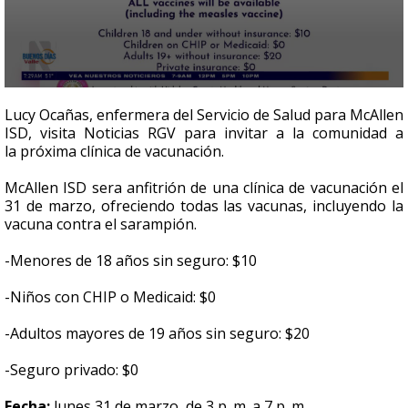
0
seconds
Lucy Ocañas, enfermera del Servicio de Salud para McAllen
of
ISD, visita Noticias RGV para invitar a la comunidad a
5
la
próxima clínica de vacunación.
minutes,
8
seconds
McAllen ISD sera anfitrión de una clínica de vacunación el
31 de marzo, ofreciendo todas las vacunas, incluyendo la
vacuna contra el sarampión.
-Menores de 18 años sin seguro: $10
-Niños con CHIP o Medicaid: $0
-Adultos mayores de 19 años sin seguro: $20
-Seguro privado: $0
Fecha:
lunes 31 de marzo, de 3 p. m. a 7 p. m.