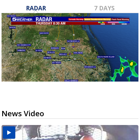
RADAR
7 DAYS
News Video