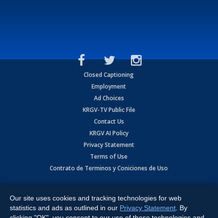
Closed Captioning
Employment
Ad Choices
KRGV-TV Public File
Contact Us
KRGV AI Policy
Privacy Statement
Terms of Use
Contrato de Terminos y Coniciones de Uso
Copyright
2026
MOBILE VIDEO TAPES, INC. (dba KRGV), 900 East
Expressway, Weslaco, TX 78596.
Our site uses cookies and tracking technologies for web
statistics and ads as outlined in our
Privacy Statement
. By
All Rights Reserved. Powered by:
Ruby Shore Software
clicking "OK", you consent to our use of these technologies and