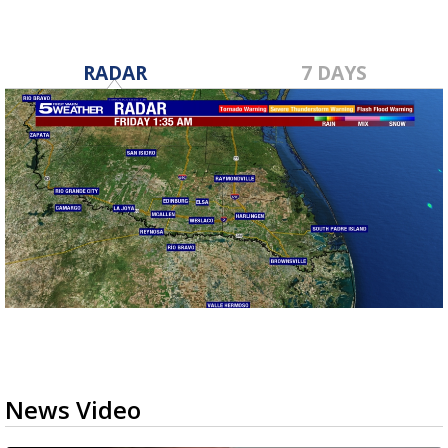
RADAR
7 DAYS
News Video