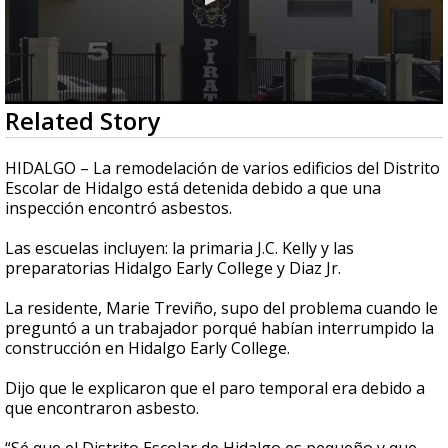
0
Related Story
seconds
of
2
HIDALGO – La remodelación de varios edificios del Distrito
minutes,
Escolar de Hidalgo está detenida debido a que una
37
inspección encontró asbestos.
seconds
Las escuelas incluyen: la primaria J.C. Kelly y las
preparatorias Hidalgo Early College y Diaz Jr.
La residente, Marie Treviño, supo del problema cuando le
preguntó a un trabajador porqué habían interrumpido la
construcción en Hidalgo Early College.
Dijo que le explicaron que el paro temporal era debido a
que encontraron asbesto.