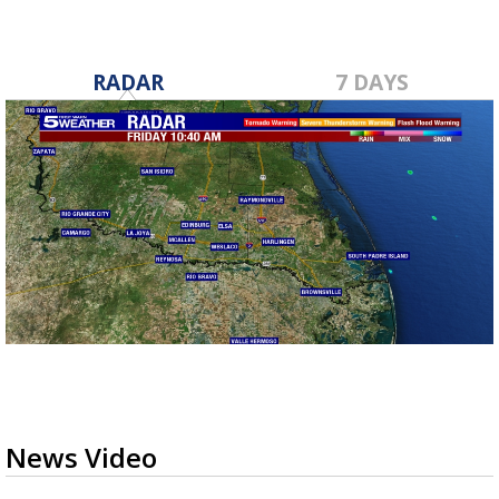
RADAR
7 DAYS
News Video