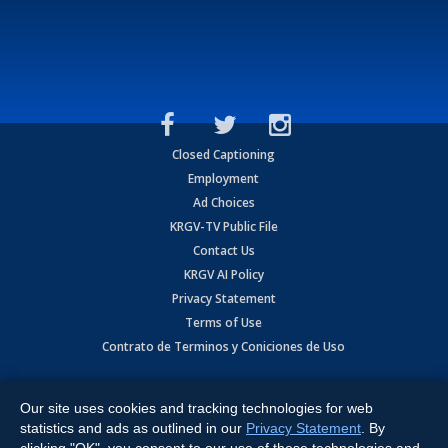
Closed Captioning
Employment
Ad Choices
KRGV-TV Public File
Contact Us
KRGV AI Policy
Privacy Statement
Terms of Use
Contrato de Terminos y Coniciones de Uso
Copyright
2026
MOBILE VIDEO TAPES, INC. (dba KRGV), 900 East
Expressway, Weslaco, TX 78596.
Our site uses cookies and tracking technologies for web
statistics and ads as outlined in our
Privacy Statement
. By
All Rights Reserved. Powered by:
Ruby Shore Software