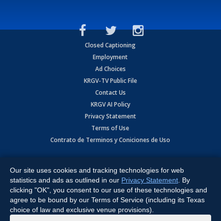
Closed Captioning
Employment
Ad Choices
KRGV-TV Public File
Contact Us
KRGV AI Policy
Privacy Statement
Terms of Use
Contrato de Terminos y Coniciones de Uso
Copyright
2026
MOBILE VIDEO TAPES, INC. (dba KRGV), 900 East
Expressway, Weslaco, TX 78596.
Our site uses cookies and tracking technologies for web
statistics and ads as outlined in our
Privacy Statement
. By
All Rights Reserved. Powered by:
Ruby Shore Software
clicking "OK", you consent to our use of these technologies and
agree to be bound by our Terms of Service (including its Texas
choice of law and exclusive venue provisions).