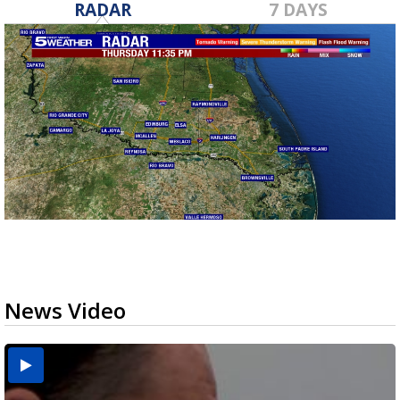
RADAR
7 DAYS
News Video