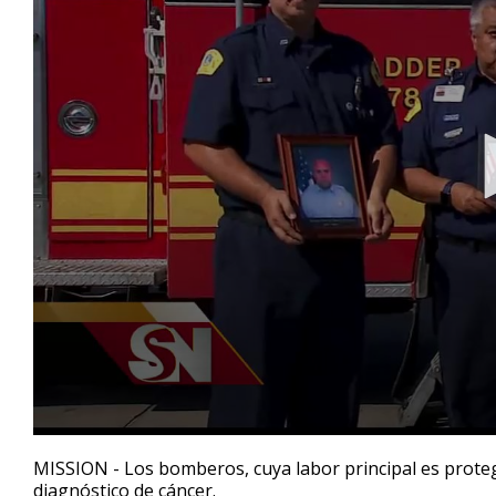
0
seconds
MISSION - Los bomberos, cuya labor principal es prote
of
diagnóstico de cáncer.
6