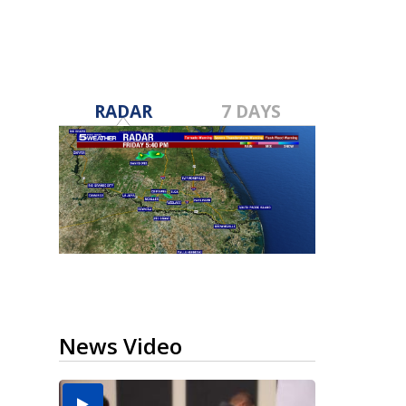
RADAR
7 DAYS
News Video