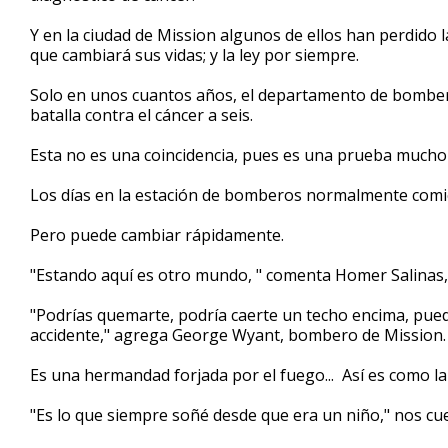
minutes,
45
Y en la ciudad de Mission algunos de ellos han perdido
seconds
Volume
que cambiará sus vidas; y la ley por siempre.
90%
Solo en unos cuantos años, el departamento de bomber
batalla contra el cáncer a seis.
Esta no es una coincidencia, pues es una prueba much
Los días en la estación de bomberos normalmente comi
Pero puede cambiar rápidamente.
"Estando aquí es otro mundo, " comenta Homer Salinas
"Podrías quemarte, podría caerte un techo encima, pue
accidente," agrega George Wyant, bombero de Mission.
Es una hermandad forjada por el fuego... Así es como la
"Es lo que siempre soñé desde que era un niño," nos cue