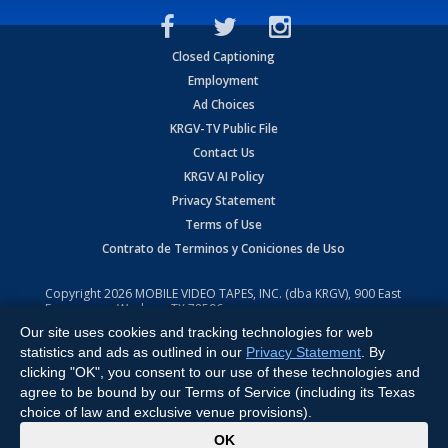
Closed Captioning
Employment
Ad Choices
KRGV-TV Public File
Contact Us
KRGV AI Policy
Privacy Statement
Terms of Use
Contrato de Terminos y Coniciones de Uso
Copyright
2026
MOBILE VIDEO TAPES, INC. (dba KRGV), 900 East
Expressway, Weslaco, TX 78596.
Our site uses cookies and tracking technologies for web
All Rights Reserved. Powered by:
Ruby Shore Software
statistics and ads as outlined in our
Privacy Statement
. By
clicking "OK", you consent to our use of these technologies and
agree to be bound by our Terms of Service (including its Texas
choice of law and exclusive venue provisions).
x
OK