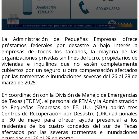
0
seconds
La Administración de Pequeñas Empresas ofrece
of
préstamos federales por desastre a bajo interés a
6
empresas de todos los tamaños, la mayoría de las
minutes,
2
organizaciones privadas sin fines de lucro, propietarios de
seconds
viviendas e inquilinos que no estén completamente
cubiertos por un seguro u otra compensación afectados
por las tormentas e inundaciones severas del 26 al 28 de
marzo de 2025.
En coordinación con la División de Manejo de Emergencias
de Texas (TDEM), el personal de FEMA y la Administración
de Pequeñas Empresas de EE. UU. (SBA) abrirá tres
Centros de Recuperación por Desastre (DRC) adicionales
el 30 de mayo para ofrecer ayuda presencial a los
residentes de los cuatro condados del sur de Texas
afectados por las severas tormentas e inundaciones
ocurridas del 26 al 28 de marzo.