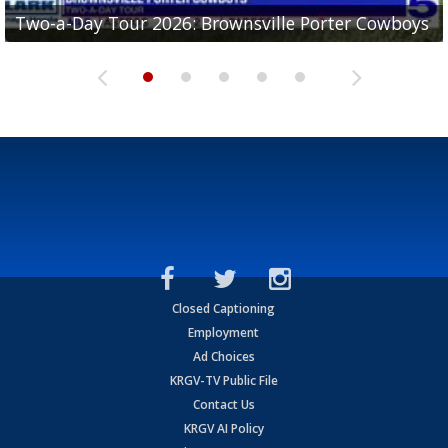
Two-a-Day Tour 2026: Brownsville Porter Cowboys
Two-a-Day Tour 2026: Brownsville Lopez Lobos
Two-a-Day Tour 2026: Mercedes Tigers
Two-a-Day Tour 2026: Progreso Red Ants
Two-a-Day Tour 2026: Donna Redskins
Closed Captioning
Employment
Ad Choices
KRGV-TV Public File
Contact Us
KRGV AI Policy