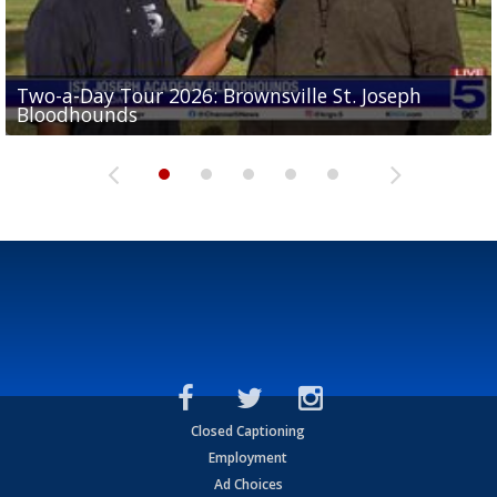
Two-a-Day Tour 2026: Brownsville St. Joseph
Two-a-Day Tour 2026: St. Joseph Academy
Sit-down interview with UTRGV wide receiver
Bloodhounds
Bloodhounds
Two-a-Day Tour 2026: Sharyland Rattlers
Tavian Cord
Two-a-Day Tour 2026: Raymondville Bearkats
Closed Captioning
Employment
Ad Choices