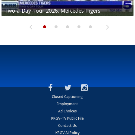
Two-a-Day Tour 2026: Mercedes Tigers
Two-a-Day Tour 2026: Progreso Red Ants
Two-a-Day Tour 2026: Donna Redskins
Two-a-Day Tour 2026: Brownsville Pace Vikings
Two-a-Day Tour 2026: La Joya Coyotes
Closed Captioning
Employment
Ad Choices
KRGV-TV Public File
Contact Us
KRGV AI Policy