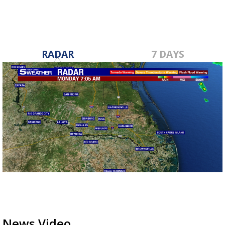
RADAR
7 DAYS
News Video