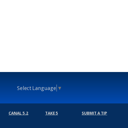
Select Language
▼
CANAL 5.2
TAKE 5
SUBMIT A TIP