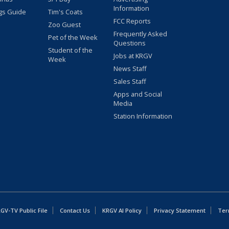
Information
gs Guide
Tim's Coats
FCC Reports
Zoo Guest
Frequently Asked
Pet of the Week
Questions
Student of the
Jobs at KRGV
Week
News Staff
Sales Staff
Apps and Social
Media
Station Information
GV-TV Public File
Contact Us
KRGV AI Policy
Privacy Statement
Ter