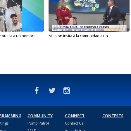
e busca a un hombre...
Mission invita a la comunidad a un...
GRAMMING
COMMUNITY
CONNECT
CONTESTS
stings
Pump Patrol
Contact Us
nnas
5/1 Day
Advertising