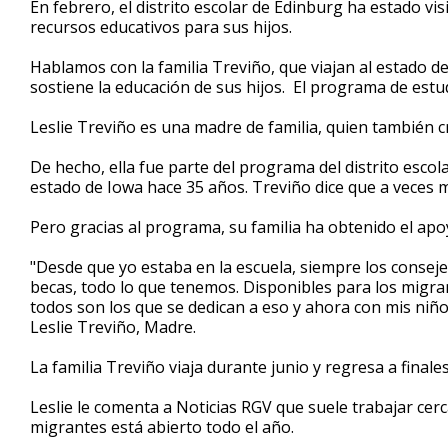
En febrero, el distrito escolar de Edinburg ha estado vi
of
recursos educativos para sus hijos.
1
minute,
26
Hablamos con la familia Treviño, que viajan al estado de
seconds
Volume
sostiene la educación de sus hijos. El programa de estu
90%
Leslie Treviño es una madre de familia, quien también c
De hecho, ella fue parte del programa del distrito esc
estado de Iowa hace 35 años. Treviño dice que a veces m
Pero gracias al programa, su familia ha obtenido el apoy
"Desde que yo estaba en la escuela, siempre los conseje
becas, todo lo que tenemos. Disponibles para los migran
todos son los que se dedican a eso y ahora con mis niñ
Leslie Treviño, Madre.
La familia Treviño viaja durante junio y regresa a final
Leslie le comenta a Noticias RGV que suele trabajar cerc
migrantes está abierto todo el año.