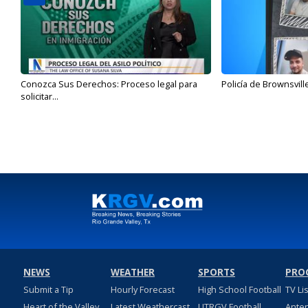
Conozca Sus Derechos: Proceso legal para
Policía de Brownsvill
solicitar...
NEWS
WEATHER
SPORTS
PRO
Submit a Tip
Hourly Forecast
High School Football
TV Li
Heart of the Valley
Latest Weathercast
UTRGV Football
Ante