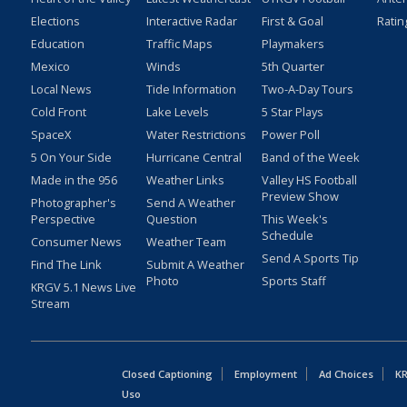
Elections
Interactive Radar
First & Goal
Ratin
Education
Traffic Maps
Playmakers
Mexico
Winds
5th Quarter
Local News
Tide Information
Two-A-Day Tours
Cold Front
Lake Levels
5 Star Plays
SpaceX
Water Restrictions
Power Poll
5 On Your Side
Hurricane Central
Band of the Week
Made in the 956
Weather Links
Valley HS Football
Preview Show
Photographer's
Send A Weather
Perspective
Question
This Week's
Schedule
Consumer News
Weather Team
Send A Sports Tip
Find The Link
Submit A Weather
Photo
Sports Staff
KRGV 5.1 News Live
Stream
Closed Captioning
Employment
Ad Choices
KR
Uso