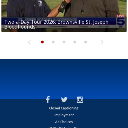
Two-a-Day Tour 2026: Brownsville St. Joseph
Two-a-Day Tour 2026: St. Joseph Academy
Sit-down interview with UTRGV wide receiver
Bloodhounds
Bloodhounds
Two-a-Day Tour 2026: Sharyland Rattlers
Tavian Cord
Two-a-Day Tour 2026: Raymondville Bearkats
Closed Captioning
Employment
Ad Choices