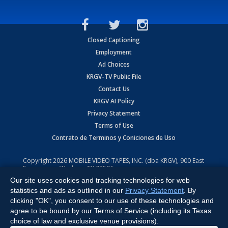
Closed Captioning
Employment
Ad Choices
KRGV-TV Public File
Contact Us
KRGV AI Policy
Privacy Statement
Terms of Use
Contrato de Terminos y Coniciones de Uso
Copyright
2026
MOBILE VIDEO TAPES, INC. (dba KRGV), 900 East
Expressway, Weslaco, TX 78596.
Our site uses cookies and tracking technologies for web
All Rights Reserved. Powered by:
Ruby Shore Software
statistics and ads as outlined in our
Privacy Statement
. By
clicking "OK", you consent to our use of these technologies and
agree to be bound by our Terms of Service (including its Texas
choice of law and exclusive venue provisions).