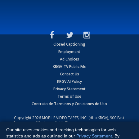
Closed Captioning
Employment
Ad Choices
KRGV-TV Public File
Contact Us
KRGV AI Policy
Privacy Statement
Terms of Use
Contrato de Terminos y Coniciones de Uso
Copyright
2026
MOBILE VIDEO TAPES, INC. (dba KRGV), 900 East
Expressway, Weslaco, TX 78596.
Our site uses cookies and tracking technologies for web
All Rights Reserved. Powered by:
Ruby Shore Software
statistics and ads as outlined in our
Privacy Statement
. By