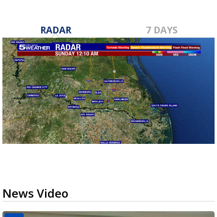
RADAR
7 DAYS
News Video