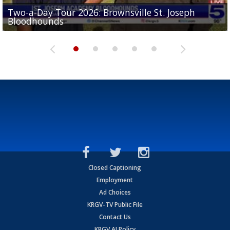
Two-a-Day Tour 2026: Brownsville St. Joseph
Two-a-Day Tour 2026: St. Joseph Academy
Sit-down interview with UTRGV wide receiver
Bloodhounds
Bloodhounds
Two-a-Day Tour 2026: Sharyland Rattlers
Tavian Cord
Two-a-Day Tour 2026: Raymondville Bearkats
Closed Captioning
Employment
Ad Choices
KRGV-TV Public File
Contact Us
KRGV AI Policy