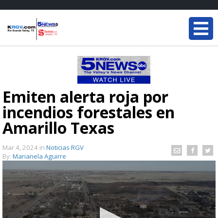
Emiten alerta roja por
incendios forestales en
Amarillo Texas
Mar 4, 2024
in
Noticias RGV
By:
Marianela Aguirre