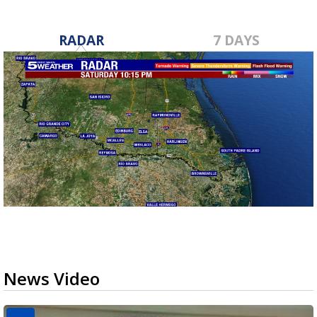
RADAR
7 DAYS
News Video