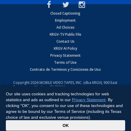
Closed Captioning
Employment
Ad Choices
KRGV-TV Public File
Contact Us
KRGV AI Policy
Privacy Statement
Terms of Use
Contrato de Terminos y Coniciones de Uso
Copyright
2026
MOBILE VIDEO TAPES, INC. (dba KRGV), 900 East
Expressway, Weslaco, TX 78596.
Our site uses cookies and tracking technologies for web
All Rights Reserved. Powered by:
Ruby Shore Software
statistics and ads as outlined in our
Privacy Statement
. By
clicking "OK", you consent to our use of these technologies and
agree to be bound by our Terms of Service (including its Texas
choice of law and exclusive venue provisions).
x
OK