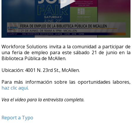
0
seconds
Workforce Solutions invita a la comunidad a participar de
of
una feria de empleo para este sábado 21 de junio en la
4
Biblioteca Pública de McAllen.
minutes,
43
seconds
Ubicación: 4001 N. 23rd St., McAllen.
Para más información sobre las oportunidades labores,
haz clic aquí
.
Vea el video para la entrevista completa.
Report a Typo