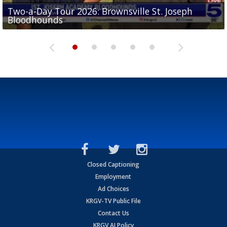
Two-a-Day Tour 2026: Brownsville St. Joseph
Two-a-Day Tour 2026: St. Joseph Academy
Sit-down interview with UTRGV wide receiver
Bloodhounds
Bloodhounds
Two-a-Day Tour 2026: Sharyland Rattlers
Tavian Cord
Two-a-Day Tour 2026: Raymondville Bearkats
Closed Captioning
Employment
Ad Choices
KRGV-TV Public File
Contact Us
KRGV AI Policy