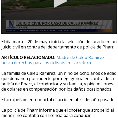
0
seconds
El día martes 20 de mayo inicia la selección de jurado en un
of
juicio civil en contra del departamento de policía de Pharr.
33
seconds
ARTÍCULO RELACIONADO:
Madre de Caleb Ramírez
busca derechos para los ciclistas en carretera
La familia de Caleb Ramírez, un niño de ocho años de edad
que demanda por muerte por negligencia en contra de la
policía de Pharr, el conductor y su familia, y pide millones
de dólares en compensación por los daños ocasionados.
El atropellamiento mortal ocurrió en abril del año pasado.
La policía de Pharr informa que el chofer que atropelló al
menor, no contaba con licencia para conducir.